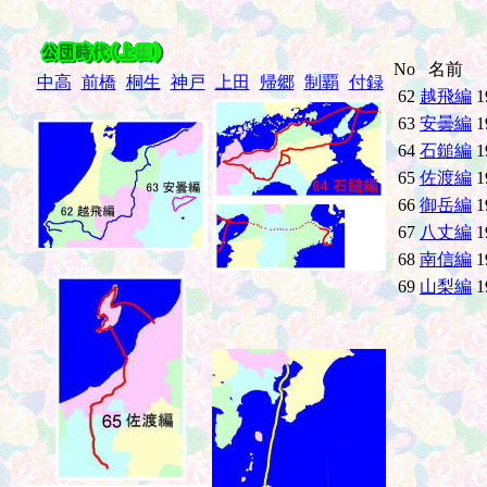
No
名前
中高
前橋
桐生
神戸
上田
帰郷
制覇
付録
62
越飛編
1
63
安曇編
1
64
石鎚編
1
65
佐渡編
1
66
御岳編
1
67
八丈編
1
68
南信編
1
69
山梨編
1