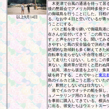
木更津で台風の通過を待って居る
後の懇親会でアメリカ同時多発テ
の御蔵島を行うことにした。日程
以上9月14日
る。なお中４日と空いているが青
うことにする。
バスと船を乗り継いで御蔵島港に
在さんが近付いてきて「この島で
す」と声をかけてくる。聞いてみ
きやすいと島の安全協会で決めた
絶望的な急傾斜も多く耐えてきた
自転車を走らせない不合理を感じ
して走りたくはない。しかしこの
来ない。最終章が近付くと思わぬ
結局、港から坂道を上がり、集落
破を終了する。これでやっと
東京
島のイルカと泳ごうと思っていた
が、釈然としないのは仕方ない。
港でイルカウオッチの船を探し、
ュノーケリング用の３点セットを
を事前に購入してきている。横浜
に出る。彼女たちはウエットスー