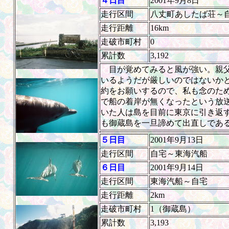
４日目
2001年9月8日
走行区間
八丈町あしたば荘～
走行距離
16km
走破市町村
0
累計数
3,192
目が覚めてみると風が強い。親父
いるようだが厳しいのではないか
約をお願いするので、私も念のた
で船の着岸が無くなったという放
いた人は島を目前に東京に引き返
も御蔵島を一旦諦めて出直しであ
５日目
2001年9月13日
走行区間
自宅～東海汽船
６日目
2001年9月14日
走行区間
東海汽船～自宅
走行距離
2km
走破市町村
1（御蔵島）
累計数
3,193