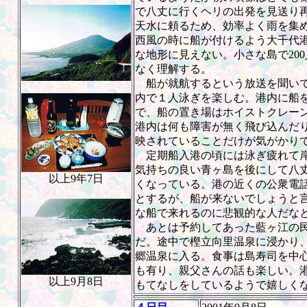
で八丈に行くヘリの出発を見送り
天水に頼るため、効率よく雨を集
西風の時に船が付けるよう大千代
な地形に見えない。小さな島で20
なく理解する。
船が就航するという放送を聞いて
内で１人泳ぎを楽しむ。港内に船
で、船の置き場はホイストクレー
港内は何も障害が無く飛び込んだ
映されていることだけが気がかり
定期船入港の頃には泳ぎ疲れて岸
気持ちの良い青ヶ島を後にして八
以上9年7日
くなっている。港の近くの公衆電
とするが、船が来ないでしょうと
な船で来れるのに悲観的な人だな
あとは予約してあった藍ヶ江の民
だ。途中で樫立向里温泉に浸かり
郷温泉に入る。食事は島寿司を中
も有り、親父さんの話も楽しい。
以上9月8日
もてなしをしているようで嬉しく