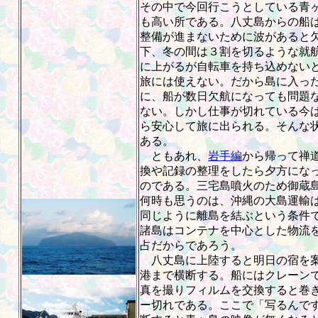
その中で今回行こうとしている青
も高い所である。八丈島からの船
整備が進まないために波があると
下、冬の間は３割を切るような就
に上がるが自転車を持ち込めない
旅には使えない。だから島に入っ
に、船が数日欠航になっても問題
ない。しかし仕事が切れている今
ら安心して旅に出られる。そんな
ある。
ともあれ、
岩手編
から帰って禅
換や記録の整理をしたら夕方にな
のである。三宅島噴火のため御蔵
何時も思うのは、沖縄の大島運輸
同じように離島を結ぶという条件
諸島はコンテナを中心とした物流
占だからであろう。
八丈島に上陸すると明日の宿を案
港まで横断する。船にはクレーン
真を撮りフィルムを交換すると巻
ー切れである。ここで「写るんで