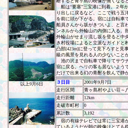
断すると青ヶ島の映像が無くなる
船は“要塞”三宝港に到着。２年
り出しに戻るなど、ここで戦う五
を前に頭が下がる。宿には自転車
船員さんから坂がきついよ、と言
ンネルから外輪山の内側に入る。
外輪山がせまり流し坂を登ると中
き村役場によると立派なガイドと
凸部[423m]に登って見下ろすと
級の風景を見れる人の少ないこと
池の沢まで自転車で降りてサウナ
宿に戻る。ヘリの客も居ないよう
だけで出来る幻の青酎を飲んで静
３日目
2001年9月7日
以上9月6日
走行区間
青ヶ島村やよい荘～
走行距離
12km
走破市町村
0
累計数
3,192
宿の有線テレビでは常に三宝港が
ているようだが朝の映像はとても