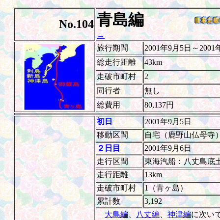
青島編
No.104
→
旅行期間
2001年9月5日～2001
総走行距離
43km
走破市町村
2
同行者
無し
総費用
80,137円
初日
2001年9月5日
移動区間
自宅（鹿野山仏母寺
２日目
2001年9月6日
走行区間
東海汽船：八丈島底
走行距離
13km
走破市町村
1（青ヶ島）
累計数
3,192
大島編
、
八丈編
、
神津編
に次い