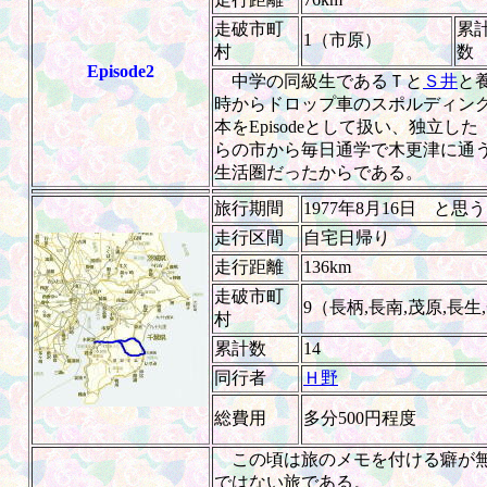
走破市町
累
1（市原）
村
数
Episode2
中学の同級生であるＴと
Ｓ井
と
時からドロップ車のスポルディン
本をEpisodeとして扱い、独立
らの市から毎日通学で木更津に通
生活圏だったからである。
旅行期間
1977年8月16日 と思う
走行区間
自宅日帰り
走行距離
136km
走破市町
9（長柄,長南,茂原,長生
村
累計数
14
同行者
Ｈ野
総費用
多分500円程度
この頃は旅のメモを付ける癖が無
ではない旅である。