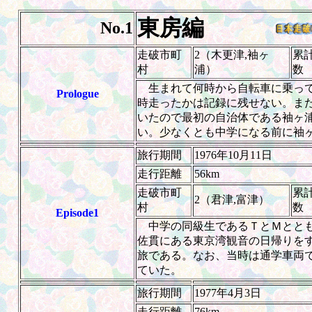
東房編
No.1
走破市町
2（木更津,袖ヶ
累
村
浦）
数
生まれて何時から自転車に乗って
Prologue
時走ったかは記録に残せない。ま
いたので最初の自治体である袖ヶ
い。少なくとも中学になる前に袖
旅行期間
1976年10月11日
走行距離
56km
走破市町
累
2（君津,富津）
村
数
Episode1
中学の同級生であるＴとＭととも
佐貫にある東京湾観音の日帰りを
旅である。なお、当時は通学車両
ていた。
旅行期間
1977年4月3日
走行距離
76km