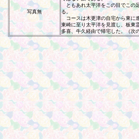
ともあれ太平洋をこの目でこの足
写真無
る。
コースは木更津の自宅から東に進
東崎に至り太平洋を見渡し、板東
多喜、牛久経由で帰宅した。（次