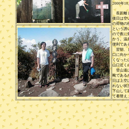
2000年
長距離ト
後日は空
の荷物の
という誘
ので夜に
かう。温
便利であ
翌朝、ト
口に向か
くなった
山口近く
登山道は
靴である
日は上空
れない状
下山して
て着替え