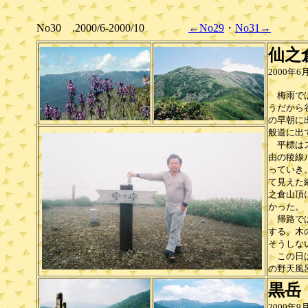
No30 .2000/6-2000/10
←No29
・
No31→
仙之
2000年
梅雨では
うだから
の早朝に
般道に出
平標はス
由の稜線
っていき
て見えた
之倉山頂
かった。
帰路では
する。木
そうしな
この日は
の野天風
黒岳
2000年