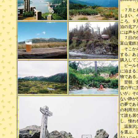
７月と８
しまい、
ころ、９
泊の北ア
には声を
７日の仕
富山電鉄
そこから
する。あ
購入して
ビールを
に泊まる
物である
翌朝、急
雲の平に
いが、そ
ない静か
の夢であ
の利用方
て誰も居
し、憧れ
温泉沢は
を選ぶ。
だいぶへ