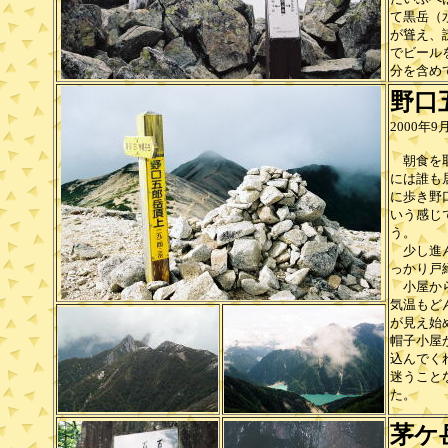
て黒岳（
が聳え、
でビール
分を含め
野口
2000年
朝食を取
には誰も
に歩き野
いう感じ
う。
少し進ん
っかり戸
小屋から
気温もど
が見え始
帽子小屋
込んでく
迷うこと
た。
茅ケ